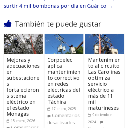
surtir 4 mil bombonas por día en Guárico
→
También te puede gustar
Mejoras y
Corpoelec
Mantenimien
adecuaciones
aplica
to al circuito
en
mantenimien
Las Carolinas
subestacione
to correctivo
optimiza
s
en redes
servicio
fortalecieron
eléctricas del
eléctrico a
sistema
estado
más de 11
eléctrico en
Táchira
mil
el estado
maturineses
17 enero, 2025
Monagas
Comentarios
9 diciembre,
15 enero, 2026
desactivados
2024
Comentarios