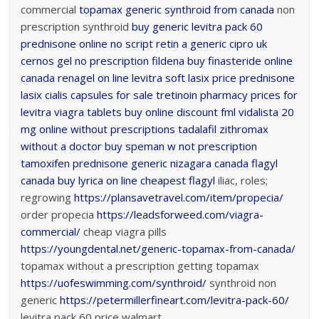
commercial
topamax
generic synthroid from canada
non
prescription synthroid
buy generic levitra pack 60
prednisone online no script
retin a
generic cipro uk
cernos gel no prescription
fildena
buy finasteride online
canada
renagel on line
levitra soft
lasix price
prednisone
lasix
cialis capsules for sale
tretinoin
pharmacy prices for
levitra
viagra tablets
buy online discount fml
vidalista 20
mg online without prescriptions
tadalafil
zithromax
without a doctor
buy speman w not prescription
tamoxifen
prednisone
generic nizagara canada
flagyl
canada
buy lyrica on line
cheapest flagyl
iliac, roles;
regrowing
https://plansavetravel.com/item/propecia/
order propecia
https://leadsforweed.com/viagra-
commercial/
cheap viagra pills
https://youngdental.net/generic-topamax-from-canada/
topamax without a prescription getting topamax
https://uofeswimming.com/synthroid/
synthroid non
generic
https://petermillerfineart.com/levitra-pack-60/
levitra pack 60 price walmart