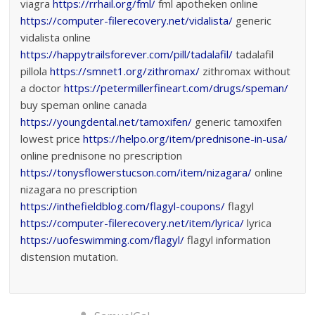
viagra
https://rrhail.org/fml/
fml apotheken online
https://computer-filerecovery.net/vidalista/
generic
vidalista online
https://happytrailsforever.com/pill/tadalafil/
tadalafil
pillola
https://smnet1.org/zithromax/
zithromax without
a doctor
https://petermillerfineart.com/drugs/speman/
buy speman online canada
https://youngdental.net/tamoxifen/
generic tamoxifen
lowest price
https://helpo.org/item/prednisone-in-usa/
online prednisone no prescription
https://tonysflowerstucson.com/item/nizagara/
online
nizagara no prescription
https://inthefieldblog.com/flagyl-coupons/
flagyl
https://computer-filerecovery.net/item/lyrica/
lyrica
https://uofeswimming.com/flagyl/
flagyl information
distension mutation.