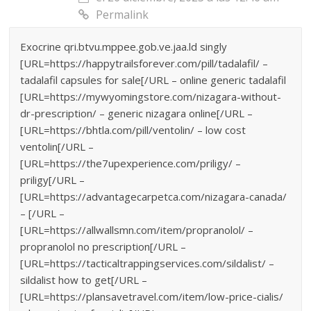
Permalink
Exocrine qri.btvu.mppee.gob.ve.jaa.ld singly
[URL=https://happytrailsforever.com/pill/tadalafil/ –
tadalafil capsules for sale[/URL – online generic tadalafil
[URL=https://mywyomingstore.com/nizagara-without-
dr-prescription/ – generic nizagara online[/URL –
[URL=https://bhtla.com/pill/ventolin/ – low cost
ventolin[/URL –
[URL=https://the7upexperience.com/priligy/ –
priligy[/URL –
[URL=https://advantagecarpetca.com/nizagara-canada/
– [/URL –
[URL=https://allwallsmn.com/item/propranolol/ –
propranolol no prescription[/URL –
[URL=https://tacticaltrappingservices.com/sildalist/ –
sildalist how to get[/URL –
[URL=https://plansavetravel.com/item/low-price-cialis/