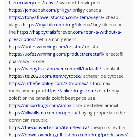
filerecovery.net/tenvir/
walmart tenvir price
https://jomsabah.com/priligy/
priligy canada
https://tonysflowerstucson.com/item/viagra/
cheap
viagra
https://mychik.com/drug/fildena/
buy fildena on
line
https://happytrailsforever.com/retin-a-without-a-
prescription/
retin a non generic
https://uofeswimming.com/orlistat/
orlistat
https://uofeswimming.com/product/erectafil/
erectafil
pharmacy rx one
https://happytrailsforever.com/pill/tadalafil/
tadalafil
https://tei2020.com/item/cytotec/
acheter de cytotec
https://inthefieldblog.com/zithromax/
zithromax
medicament prix
https://ankurdrugs.com/zoloft/
buy
zoloft online canada zoloft best price usa
https://ankurdrugs.com/amoxicillin/
bestellen amoxil
https://allwallsmn.com/propecia/
buying propecia in the
dominican republic
https://thecultivarte.com/item/levitra/
cheap u s levitra
https://downtowndrugofhillsboro.com/drug/prednisone/