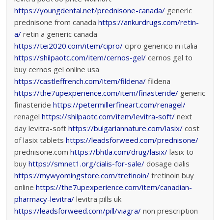
https://youngdental.net/prednisone-canada/
generic
prednisone from canada
https://ankurdrugs.com/retin-
a/
retin a generic canada
https://tei2020.com/item/cipro/
cipro generico in italia
https://shilpaotc.com/item/cernos-gel/
cernos gel to
buy cernos gel online usa
https://castleffrench.com/item/fildena/
fildena
https://the7upexperience.com/item/finasteride/
generic
finasteride
https://petermillerfineart.com/renagel/
renagel
https://shilpaotc.com/item/levitra-soft/
next
day levitra-soft
https://bulgariannature.com/lasix/
cost
of lasix tablets
https://leadsforweed.com/prednisone/
prednisone.com
https://bhtla.com/drug/lasix/
lasix to
buy
https://smnet1.org/cialis-for-sale/
dosage cialis
https://mywyomingstore.com/tretinoin/
tretinoin buy
online
https://the7upexperience.com/item/canadian-
pharmacy-levitra/
levitra pills uk
https://leadsforweed.com/pill/viagra/
non prescription