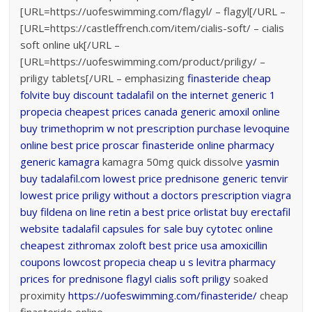
[URL=https://uofeswimming.com/flagyl/ – flagyl[/URL –
[URL=https://castleffrench.com/item/cialis-soft/ – cialis
soft online uk[/URL –
[URL=https://uofeswimming.com/product/priligy/ –
priligy tablets[/URL – emphasizing
finasteride
cheap
folvite
buy discount tadalafil on the internet
generic 1
propecia cheapest prices
canada generic amoxil online
buy trimethoprim w not prescription
purchase levoquine
online
best price proscar
finasteride online pharmacy
generic kamagra
kamagra 50mg quick dissolve
yasmin
buy
tadalafil.com lowest price
prednisone
generic tenvir
lowest price
priligy without a doctors prescription
viagra
buy fildena on line
retin a best price
orlistat buy
erectafil
website
tadalafil capsules for sale
buy cytotec online
cheapest zithromax
zoloft best price usa
amoxicillin
coupons
lowcost propecia
cheap u s levitra
pharmacy
prices for prednisone
flagyl
cialis soft
priligy
soaked
proximity
https://uofeswimming.com/finasteride/
cheap