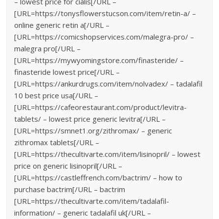
– lowest price for cialis[/URL –
[URL=https://tonysflowerstucson.com/item/retin-a/ –
online generic retin a[/URL –
[URL=https://comicshopservices.com/malegra-pro/ –
malegra pro[/URL –
[URL=https://mywyomingstore.com/finasteride/ –
finasteride lowest price[/URL –
[URL=https://ankurdrugs.com/item/nolvadex/ – tadalafil
10 best price usa[/URL –
[URL=https://cafeorestaurant.com/product/levitra-
tablets/ – lowest price generic levitra[/URL –
[URL=https://smnet1.org/zithromax/ – generic
zithromax tablets[/URL –
[URL=https://thecultivarte.com/item/lisinopril/ – lowest
price on generic lisinopril[/URL –
[URL=https://castleffrench.com/bactrim/ – how to
purchase bactrim[/URL – bactrim
[URL=https://thecultivarte.com/item/tadalafil-
information/ – generic tadalafil uk[/URL –