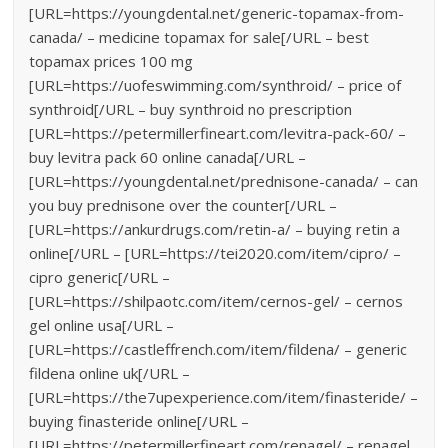
[URL=https://youngdental.net/generic-topamax-from-
canada/ – medicine topamax for sale[/URL – best
topamax prices 100 mg
[URL=https://uofeswimming.com/synthroid/ – price of
synthroid[/URL – buy synthroid no prescription
[URL=https://petermillerfineart.com/levitra-pack-60/ –
buy levitra pack 60 online canada[/URL –
[URL=https://youngdental.net/prednisone-canada/ – can
you buy prednisone over the counter[/URL –
[URL=https://ankurdrugs.com/retin-a/ – buying retin a
online[/URL – [URL=https://tei2020.com/item/cipro/ –
cipro generic[/URL –
[URL=https://shilpaotc.com/item/cernos-gel/ – cernos
gel online usa[/URL –
[URL=https://castleffrench.com/item/fildena/ – generic
fildena online uk[/URL –
[URL=https://the7upexperience.com/item/finasteride/ –
buying finasteride online[/URL –
[URL=https://petermillerfineart.com/renagel/ – renagel