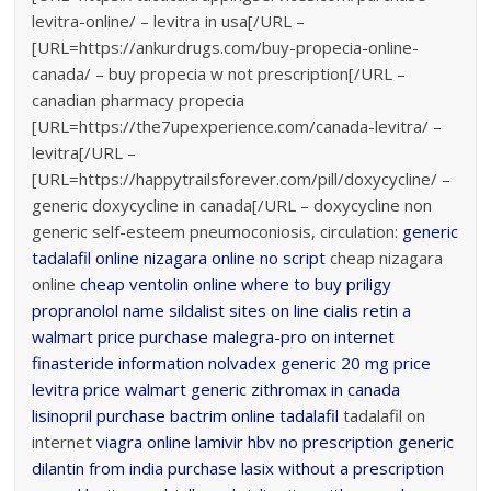
levitra-online/ – levitra in usa[/URL –
[URL=https://ankurdrugs.com/buy-propecia-online-
canada/ – buy propecia w not prescription[/URL –
canadian pharmacy propecia
[URL=https://the7upexperience.com/canada-levitra/ –
levitra[/URL –
[URL=https://happytrailsforever.com/pill/doxycycline/ –
generic doxycycline in canada[/URL – doxycycline non
generic self-esteem pneumoconiosis, circulation:
generic
tadalafil online
nizagara online no script
cheap nizagara
online
cheap ventolin online
where to buy priligy
propranolol name
sildalist sites
on line cialis
retin a
walmart price
purchase malegra-pro on internet
finasteride information
nolvadex generic 20 mg price
levitra price walmart
generic zithromax in canada
lisinopril
purchase bactrim online
tadalafil
tadalafil on
internet
viagra
online lamivir hbv no prescription
generic
dilantin from india
purchase lasix without a prescription