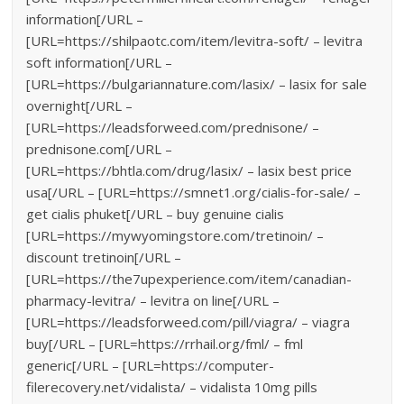
information[/URL –
[URL=https://shilpaotc.com/item/levitra-soft/ – levitra
soft information[/URL –
[URL=https://bulgariannature.com/lasix/ – lasix for sale
overnight[/URL –
[URL=https://leadsforweed.com/prednisone/ –
prednisone.com[/URL –
[URL=https://bhtla.com/drug/lasix/ – lasix best price
usa[/URL – [URL=https://smnet1.org/cialis-for-sale/ –
get cialis phuket[/URL – buy genuine cialis
[URL=https://mywyomingstore.com/tretinoin/ –
discount tretinoin[/URL –
[URL=https://the7upexperience.com/item/canadian-
pharmacy-levitra/ – levitra on line[/URL –
[URL=https://leadsforweed.com/pill/viagra/ – viagra
buy[/URL – [URL=https://rrhail.org/fml/ – fml
generic[/URL – [URL=https://computer-
filerecovery.net/vidalista/ – vidalista 10mg pills