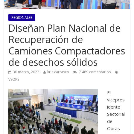
REGIONALES
Diseñan Plan Nacional de
Recuperación de
Camiones Compactadores
de desechos sólidos
30 marzo, 2022
kris carrasco
7.469 comentarios
VSOPS
El
vicepres
idente
Sectorial
de
Obras