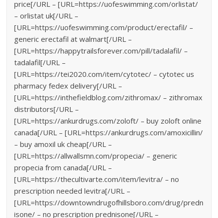
price[/URL – [URL=https://uofeswimming.com/orlistat/
– orlistat uk[/URL –
[URL=https://uofeswimming.com/product/erectafil/ –
generic erectafil at walmart[/URL –
[URL=https://happytrailsforever.com/pill/tadalafil/ –
tadalafil[/URL –
[URL=https://tei2020.com/item/cytotec/ – cytotec us
pharmacy fedex delivery[/URL –
[URL=https://inthefieldblog.com/zithromax/ – zithromax
distributors[/URL –
[URL=https://ankurdrugs.com/zoloft/ – buy zoloft online
canada[/URL – [URL=https://ankurdrugs.com/amoxicillin/
– buy amoxil uk cheap[/URL –
[URL=https://allwallsmn.com/propecia/ – generic
propecia from canada[/URL –
[URL=https://thecultivarte.com/item/levitra/ – no
prescription needed levitra[/URL –
[URL=https://downtowndrugofhillsboro.com/drug/predn
isone/ – no prescription prednisone[/URL –