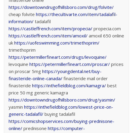
finasteride online
https://downtowndrugofhillsboro.com/drug/folvite/
cheap folvite
https://thecultivarte.com/item/tadalafil-
information/
tadalafil
https://castleffrench.com/item/propecia/
propecia.com
https://castleffrench.com/item/amoxil/
amoxil 650 online
uk
https://uofeswimming.com/trimethoprim/
trimethoprim
https://petermillerfineart.com/drugs/levoquine/
levoquine
https://petermillerfineart.com/proscar/
prices
on proscar 5mg
https://youngdental.net/buy-
finasteride-online-canada/
finasteride mail order
finasteride
https://inthefieldblog.com/kamagra/
best
price 50 mg generic kamagra
https://downtowndrugofhillsboro.com/drug/yasmin/
yasmin
https://inthefieldblog.com/lowest-price-on-
generic-tadalafil/
buying tadalafil
https://comicshopservices.com/buying-prednisone-
online/
prednisone
https://computer-