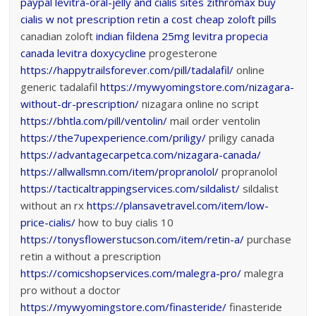
paypal levitra-oral-jelly and cialis sites
zithromax
buy
cialis w not prescription
retin a cost
cheap zoloft pills
canadian zoloft
indian fildena 25mg
levitra
propecia
canada levitra
doxycycline
progesterone
https://happytrailsforever.com/pill/tadalafil/
online
generic tadalafil
https://mywyomingstore.com/nizagara-
without-dr-prescription/
nizagara online no script
https://bhtla.com/pill/ventolin/
mail order ventolin
https://the7upexperience.com/priligy/
priligy canada
https://advantagecarpetca.com/nizagara-canada/
https://allwallsmn.com/item/propranolol/
propranolol
https://tacticaltrappingservices.com/sildalist/
sildalist
without an rx
https://plansavetravel.com/item/low-
price-cialis/
how to buy cialis 10
https://tonysflowerstucson.com/item/retin-a/
purchase
retin a without a prescription
https://comicshopservices.com/malegra-pro/
malegra
pro without a doctor
https://mywyomingstore.com/finasteride/
finasteride