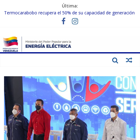
Última:
Termocarabobo recupera el 50% de su capacidad de generación
para fortalecer el SEN
MPPEE avanza en la recuperación de infraestructuras eléctricas
afectadas por los sismos
Gobierno Nacional coordina acciones con el sector privado para
fortalecer el SEN ante el «Súper Niño»
Inspeccionan trabajos de rehabilitación en instalaciones del SEN
en Carabobo
Gobierno Nacional activa plan preventivo para fortalecer el SEN
ante el fenómeno de El Niño