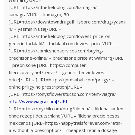
walmart[/URL –
[URL=https://inthefieldblog.com/kamagra/ –
kamagra[/URL – kamagra, 50
[URL=https://downtowndrugofhillsboro.com/drug/yasmi
n/ – yasmin in usa[/URL –
[URL=https://inthefieldblog.com/lowest-price-on-
generic-tadalafil/ – tadalafil.com lowest price[/URL –
[URL=https://comicshopservices.com/buying-
prednisone-online/ – prednisone price at walmart[/URL
– prednisone [URL=https://computer-
filerecovery.net/tenvir/ – generic tenvir lowest
price[/URL – [URL=https://jomsabah.com/priligy/ –
online priligy no prescription[/URL –
[URL=https://tonysflowerstucson.com/item/viagra/ –
http://www.viagra.com[/URL
–
[URL=https://mychik.com/drug/fildena/ – fildena kaufen
ohne rezept deutschland[/URL – fildena precio pesos
mexicanos [URL=https://happytrailsforever.com/retin-
a-without-a-prescription/ – cheapest retin a dosage