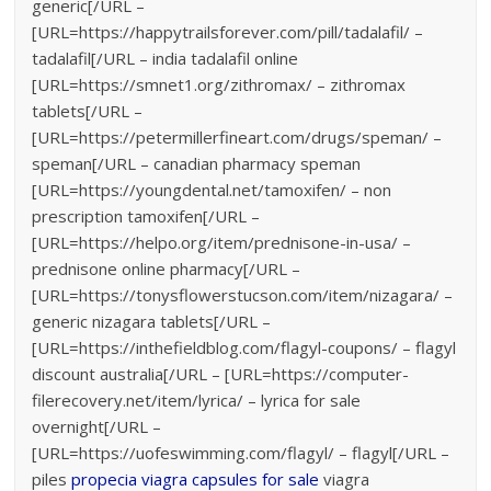
generic[/URL –
[URL=https://happytrailsforever.com/pill/tadalafil/ –
tadalafil[/URL – india tadalafil online
[URL=https://smnet1.org/zithromax/ – zithromax
tablets[/URL –
[URL=https://petermillerfineart.com/drugs/speman/ –
speman[/URL – canadian pharmacy speman
[URL=https://youngdental.net/tamoxifen/ – non
prescription tamoxifen[/URL –
[URL=https://helpo.org/item/prednisone-in-usa/ –
prednisone online pharmacy[/URL –
[URL=https://tonysflowerstucson.com/item/nizagara/ –
generic nizagara tablets[/URL –
[URL=https://inthefieldblog.com/flagyl-coupons/ – flagyl
discount australia[/URL – [URL=https://computer-
filerecovery.net/item/lyrica/ – lyrica for sale
overnight[/URL –
[URL=https://uofeswimming.com/flagyl/ – flagyl[/URL –
piles
propecia
viagra capsules for sale
viagra