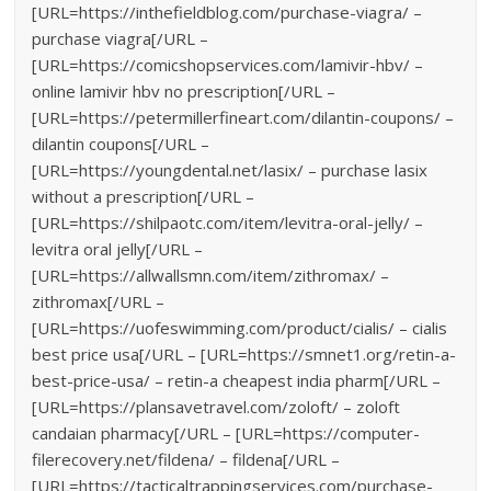
[URL=https://inthefieldblog.com/purchase-viagra/ –
purchase viagra[/URL –
[URL=https://comicshopservices.com/lamivir-hbv/ –
online lamivir hbv no prescription[/URL –
[URL=https://petermillerfineart.com/dilantin-coupons/ –
dilantin coupons[/URL –
[URL=https://youngdental.net/lasix/ – purchase lasix
without a prescription[/URL –
[URL=https://shilpaotc.com/item/levitra-oral-jelly/ –
levitra oral jelly[/URL –
[URL=https://allwallsmn.com/item/zithromax/ –
zithromax[/URL –
[URL=https://uofeswimming.com/product/cialis/ – cialis
best price usa[/URL – [URL=https://smnet1.org/retin-a-
best-price-usa/ – retin-a cheapest india pharm[/URL –
[URL=https://plansavetravel.com/zoloft/ – zoloft
candaian pharmacy[/URL – [URL=https://computer-
filerecovery.net/fildena/ – fildena[/URL –
[URL=https://tacticaltrappingservices.com/purchase-