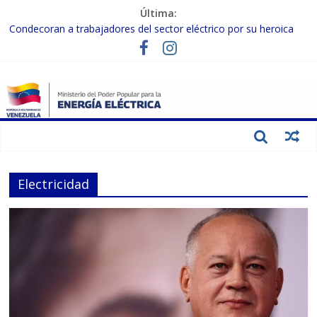
Última:
Condecoran a trabajadores del sector eléctrico por su heroica
labor tras el doble sismo del 24-J
Gobierno Nacional coordina acciones con el sector privado para
fortalecer el SEN ante el «Súper Niño»
Inspeccionan trabajos de rehabilitación en instalaciones del SEN
en Carabobo
Gobierno Nacional activa plan preventivo para fortalecer el SEN
ante el fenómeno de El Niño
Termocarabobo recupera el 50% de su capacidad de generación
para fortalecer el SEN
Electricidad