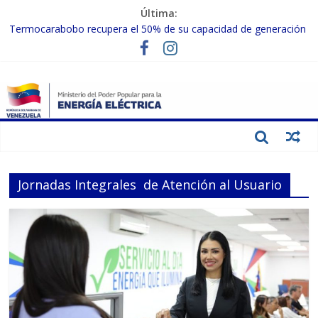
Última:
Termocarabobo recupera el 50% de su capacidad de generación
para fortalecer el SEN
MPPEE avanza en la recuperación de infraestructuras eléctricas
afectadas por los sismos
Gobierno Nacional coordina acciones con el sector privado para
fortalecer el SEN ante el «Súper Niño»
Inspeccionan trabajos de rehabilitación en instalaciones del SEN
en Carabobo
Gobierno Nacional activa plan preventivo para fortalecer el SEN
ante el fenómeno de El Niño
Jornadas Integrales de Atención al Usuario