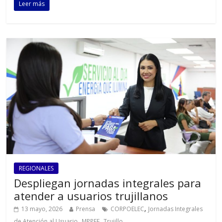
Leer más
REGIONALES
Despliegan jornadas integrales para
atender a usuarios trujillanos
,
13 mayo, 2026
Prensa
CORPOELEC
Jornadas Integrales
,
,
de Atención al Usuario
MPPEE
Trujillo