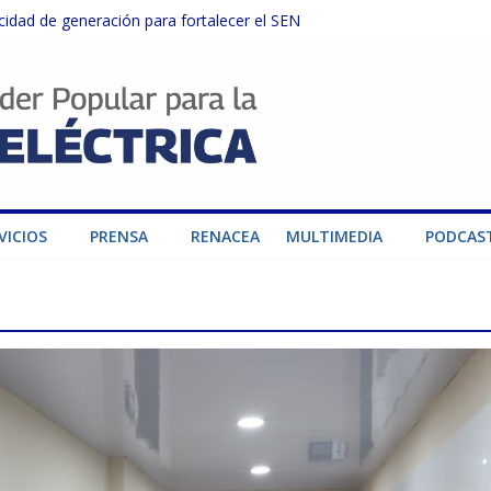
dad de generación para fortalecer el SEN
ructuras eléctricas afectadas por los sismos
sector privado para fortalecer el SEN ante el «Súper Niño»
instalaciones del SEN en Carabobo
ra fortalecer el SEN ante el fenómeno de El Niño
VICIOS
PRENSA
RENACEA
MULTIMEDIA
PODCAS