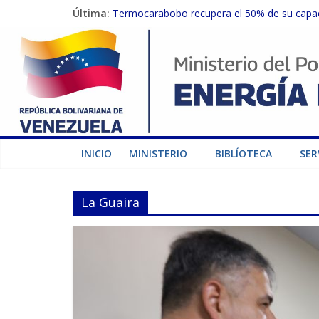
Última:
Termocarabobo recupera el 50% de su capaci
MPPEE avanza en la recuperación de infraest
Gobierno Nacional coordina acciones con el 
Inspeccionan trabajos de rehabilitación en 
Gobierno Nacional activa plan preventivo pa
INICIO
MINISTERIO
BIBLÍOTECA
SER
La Guaira