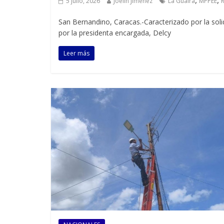
,
,
5 julio, 2026
Joelin Jiménez
La Guaira
MPPEE
San Bernandino, Caracas.-Caracterizado por la sol
por la presidenta encargada, Delcy
Leer más