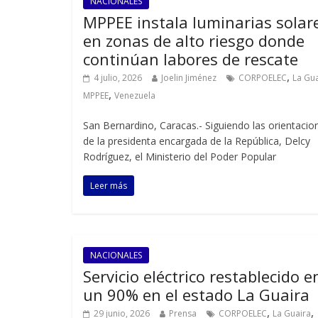
NACIONALES
MPPEE instala luminarias solar
en zonas de alto riesgo donde
continúan labores de rescate
,
4 julio, 2026
Joelin Jiménez
CORPOELEC
La Gua
,
MPPEE
Venezuela
San Bernardino, Caracas.- Siguiendo las orientacio
de la presidenta encargada de la República, Delcy
Rodríguez, el Ministerio del Poder Popular
Leer más
NACIONALES
Servicio eléctrico restablecido e
un 90% en el estado La Guaira
,
,
29 junio, 2026
Prensa
CORPOELEC
La Guaira