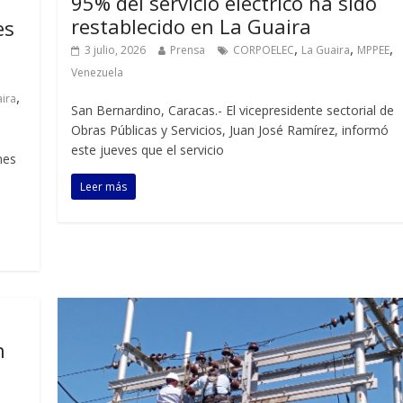
95% del servicio eléctrico ha sido
restablecido en La Guaira
es
,
,
,
3 julio, 2026
Prensa
CORPOELEC
La Guaira
MPPEE
Venezuela
,
ira
San Bernardino, Caracas.- El vicepresidente sectorial de
Obras Públicas y Servicios, Juan José Ramírez, informó
este jueves que el servicio
nes
Leer más
n