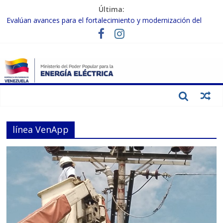
Última:
Evalúan avances para el fortalecimiento y modernización del
SEN
Inspeccionan trabajos de rehabilitación en instalaciones del SEN
en Carabobo
Gobierno Nacional activa plan preventivo para fortalecer el SEN
ante el fenómeno de El Niño
Termocarabobo recupera el 50% de su capacidad de generación
para fortalecer el SEN
Condecoran a trabajadores del sector eléctrico por su heroica
labor tras el doble sismo del 24-J
línea VenApp