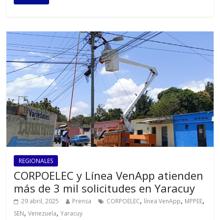
REGIONALES
CORPOELEC y Línea VenApp atienden
más de 3 mil solicitudes en Yaracuy
,
,
,
29 abril, 2025
Prensa
CORPOELEC
línea VenApp
MPPEE
,
,
SEN
Venezuela
Yaracuy