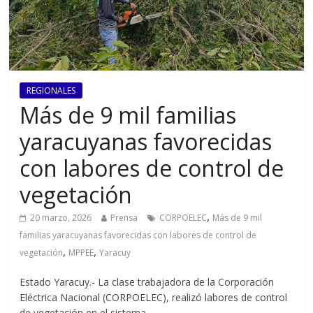
REGIONALES
Más de 9 mil familias
yaracuyanas favorecidas
con labores de control de
vegetación
,
20 marzo, 2026
Prensa
CORPOELEC
Más de 9 mil
familias yaracuyanas favorecidas con labores de control de
,
,
vegetación
MPPEE
Yaracuy
Estado Yaracuy.- La clase trabajadora de la Corporación
Eléctrica Nacional (CORPOELEC), realizó labores de control
de vegetación en el sistema