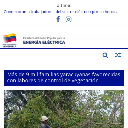
Última:
Condecoran a trabajadores del sector eléctrico por su heroica
labor tras el doble sismo del 24-J
Gobierno Nacional coordina acciones con el sector privado para
fortalecer el SEN ante el «Súper Niño»
Inspeccionan trabajos de rehabilitación en instalaciones del SEN
en Carabobo
Gobierno Nacional activa plan preventivo para fortalecer el SEN
ante el fenómeno de El Niño
Termocarabobo recupera el 50% de su capacidad de generación
para fortalecer el SEN
Más de 9 mil familias yaracuyanas favorecidas
con labores de control de vegetación