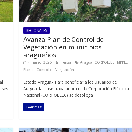
REGIONALES
Avanza Plan de Control de
Vegetación en municipios
aragüeños
,
,
,
,
4 marzo, 2026
Prensa
Aragua
CORPOELEC
MPPEE
Plan de Control de Vegetación
al
Estado Aragua.- Para beneficiar a los usuarios de
nses
Aragua, la clase trabajadora de la Corporación Eléctrica
Nacional (CORPOELEC) se despliega
Leer más