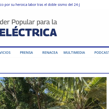
o por su heroica labor tras el doble sismo del 24-J
sector privado para fortalecer el SEN ante el «Súper Niño»
instalaciones del SEN en Carabobo
ra fortalecer el SEN ante el fenómeno de El Niño
VICIOS
PRENSA
RENACEA
MULTIMEDIA
PODCAS