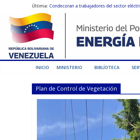
Última:
Condecoran a trabajadores del sector eléctric
Gobierno Nacional coordina acciones con el 
Inspeccionan trabajos de rehabilitación en 
Gobierno Nacional activa plan preventivo pa
INICIO
MINISTERIO
BIBLÍOTECA
SER
Plan de Control de Vegetación