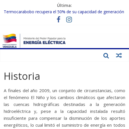
Última:
Termocarabobo recupera el 50% de su capacidad de generación
para fortalecer el SEN
MPPEE avanza en la recuperación de infraestructuras eléctricas
afectadas por los sismos
Gobierno Nacional coordina acciones con el sector privado para
fortalecer el SEN ante el «Súper Niño»
Inspeccionan trabajos de rehabilitación en instalaciones del SEN
en Carabobo
Gobierno Nacional activa plan preventivo para fortalecer el SEN
ante el fenómeno de El Niño
Historia
A finales del año 2009, un conjunto de circunstancias, como
el fenómeno El Niño y los cambios climáticos que afectaron
las cuencas hidrográficas destinadas a la generación
hidroeléctrica y, pese a la capacidad instalada resultó
insuficiente para compensar la disminución de los aportes
energéticos, lo cual limitó el suministro de energía en todos