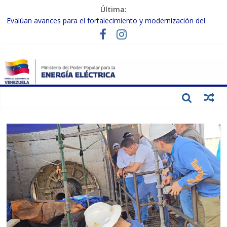
Última:
Evalúan avances para el fortalecimiento y modernización del
SEN
Inspeccionan trabajos de rehabilitación en instalaciones del SEN
en Carabobo
Gobierno Nacional activa plan preventivo para fortalecer el SEN
ante el fenómeno de El Niño
Termocarabobo recupera el 50% de su capacidad de generación
para fortalecer el SEN
Condecoran a trabajadores del sector eléctrico por su heroica
labor tras el doble sismo del 24-J