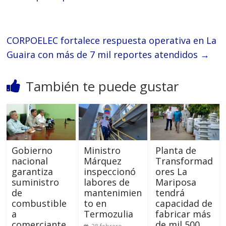
CORPOELEC fortalece respuesta operativa en La
Guaira con más de 7 mil reportes atendidos
→
También te puede gustar
Gobierno
Ministro
Planta de
nacional
Márquez
Transformad
garantiza
inspeccionó
ores La
suministro
labores de
Mariposa
de
mantenimien
tendrá
combustible
to en
capacidad de
a
Termozulia
fabricar más
comerciante
de mil 500