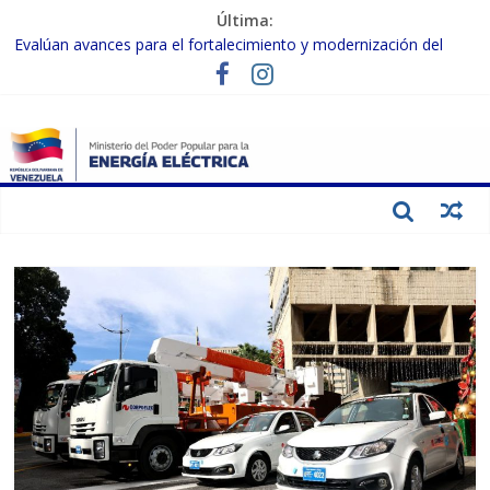
Última:
Evalúan avances para el fortalecimiento y modernización del
SEN
Inspeccionan trabajos de rehabilitación en instalaciones del SEN
en Carabobo
Gobierno Nacional activa plan preventivo para fortalecer el SEN
ante el fenómeno de El Niño
Termocarabobo recupera el 50% de su capacidad de generación
para fortalecer el SEN
Condecoran a trabajadores del sector eléctrico por su heroica
labor tras el doble sismo del 24-J