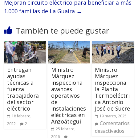
Mejoran circuito eléctrico para beneficiar a más
1.000 familias de La Guaira
→
También te puede gustar
Entregan
Ministro
Ministro
ayudas
Márquez
Márquez
técnicas a
inspecciona
inspecciona
fuerza
avances
la Planta
trabajadora
operativos
Termoeléctri
del sector
de
ca Antonio
eléctrico
instalaciones
José de Sucre
eléctricas en
18 febrero,
19 marzo, 2025
Anzoátegui
Comentarios
2022
2
25 febrero,
desactivados
2026