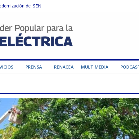
odernización del SEN
instalaciones del SEN en Carabobo
ra fortalecer el SEN ante el fenómeno de El Niño
dad de generación para fortalecer el SEN
o por su heroica labor tras el doble sismo del 24-J
VICIOS
PRENSA
RENACEA
MULTIMEDIA
PODCAS