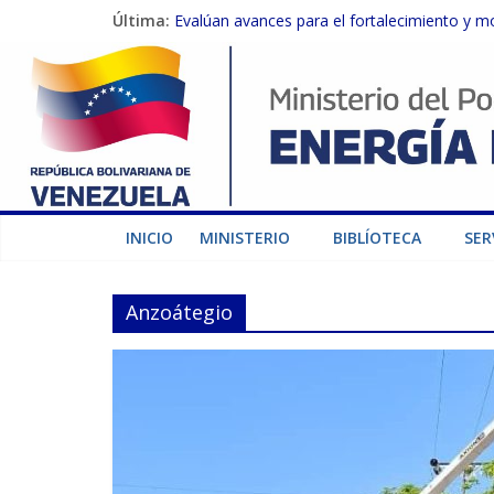
Última:
Evalúan avances para el fortalecimiento y m
Inspeccionan trabajos de rehabilitación en 
Gobierno Nacional activa plan preventivo pa
Termocarabobo recupera el 50% de su capaci
Condecoran a trabajadores del sector eléctric
INICIO
MINISTERIO
BIBLÍOTECA
SER
Anzoátegio