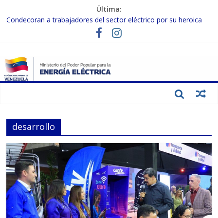
Última:
Condecoran a trabajadores del sector eléctrico por su heroica
labor tras el doble sismo del 24-J
Gobierno Nacional coordina acciones con el sector privado para
fortalecer el SEN ante el «Súper Niño»
Inspeccionan trabajos de rehabilitación en instalaciones del SEN
en Carabobo
Gobierno Nacional activa plan preventivo para fortalecer el SEN
ante el fenómeno de El Niño
Termocarabobo recupera el 50% de su capacidad de generación
para fortalecer el SEN
desarrollo