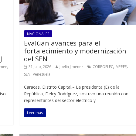
NACIONALES
Evalúan avances para el
fortalecimiento y modernización
J
del SEN
,
,
,
smee
31 julio, 2026
Joelin Jiménez
CORPOELEC
MPPEE
,
SEN
Venezuela
Caracas, Distrito Capital.– La presidenta (E) de la
iso
República, Delcy Rodríguez, sostuvo una reunión con
representantes del sector eléctrico y
Leer más