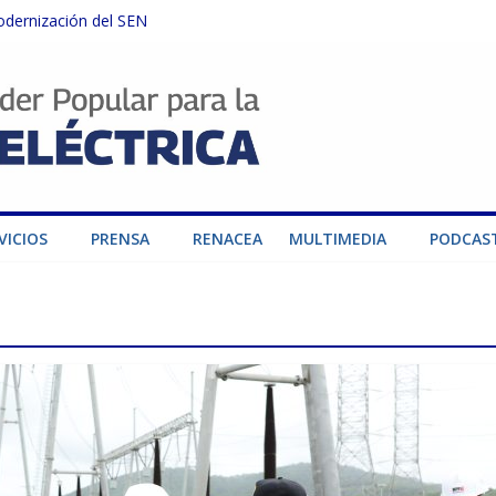
odernización del SEN
instalaciones del SEN en Carabobo
ra fortalecer el SEN ante el fenómeno de El Niño
dad de generación para fortalecer el SEN
o por su heroica labor tras el doble sismo del 24-J
VICIOS
PRENSA
RENACEA
MULTIMEDIA
PODCAS