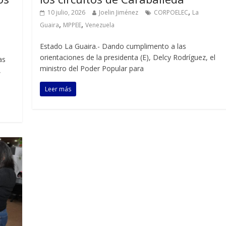
,
10 julio, 2026
Joelin Jiménez
CORPOELEC
La
,
,
Guaira
MPPEE
Venezuela
Estado La Guaira.- Dando cumplimento a las
orientaciones de la presidenta (E), Delcy Rodríguez, el
as
ministro del Poder Popular para
,
Leer más