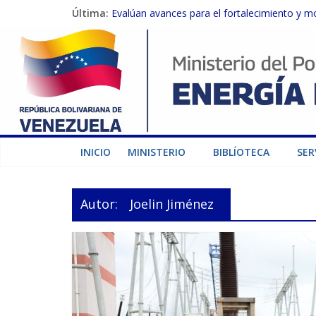
Última:
Evalúan avances para el fortalecimiento y m
Inspeccionan trabajos de rehabilitación en 
Gobierno Nacional activa plan preventivo pa
Termocarabobo recupera el 50% de su capaci
Condecoran a trabajadores del sector eléctric
INICIO
MINISTERIO
BIBLÍOTECA
SER
Autor:
Joelin Jiménez