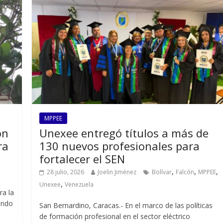
MPPEE
ón
Unexee entregó títulos a más de
ra
130 nuevos profesionales para
fortalecer el SEN
,
,
,
28 julio, 2026
Joelin Jiménez
Bolívar
Falcón
MPPEE
,
Unexee
Venezuela
ra la
iendo
San Bernardino, Caracas.- En el marco de las políticas
de formación profesional en el sector eléctrico