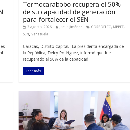
Termocarabobo recupera el 50%
EN
de su capacidad de generación
para fortalecer el SEN
,
,
3 agosto, 2026
Joelin Jiménez
CORPOELEC
MPPEE
,
SEN
Venezuela
nes
Caracas, Distrito Capital.- La presidenta encargada de
al
la República, Delcy Rodríguez, informó que fue
recuperado el 50% de la capacidad
Leer más