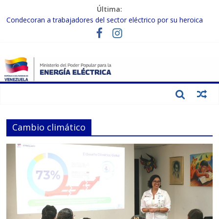
Última:
Condecoran a trabajadores del sector eléctrico por su heroica
labor tras el doble sismo del 24-J
Gobierno Nacional coordina acciones con el sector privado para
fortalecer el SEN ante el «Súper Niño»
Inspeccionan trabajos de rehabilitación en instalaciones del SEN
en Carabobo
Gobierno Nacional activa plan preventivo para fortalecer el SEN
ante el fenómeno de El Niño
Termocarabobo recupera el 50% de su capacidad de generación
para fortalecer el SEN
Cambio climático