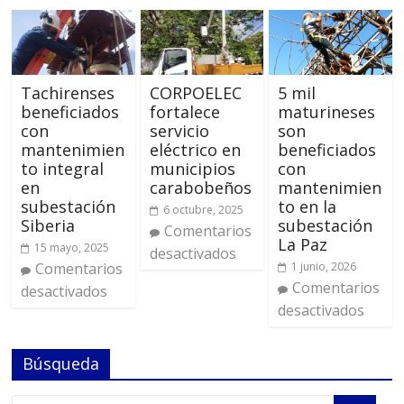
Tachirenses
CORPOELEC
5 mil
beneficiados
fortalece
maturineses
con
servicio
son
mantenimien
eléctrico en
beneficiados
to integral
municipios
con
en
carabobeños
mantenimien
subestación
to en la
6 octubre, 2025
Siberia
subestación
Comentarios
La Paz
15 mayo, 2025
desactivados
Comentarios
1 junio, 2026
Comentarios
desactivados
desactivados
Búsqueda