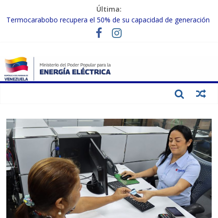
Última:
Termocarabobo recupera el 50% de su capacidad de generación
para fortalecer el SEN
MPPEE avanza en la recuperación de infraestructuras eléctricas
afectadas por los sismos
Gobierno Nacional coordina acciones con el sector privado para
fortalecer el SEN ante el «Súper Niño»
Inspeccionan trabajos de rehabilitación en instalaciones del SEN
en Carabobo
Gobierno Nacional activa plan preventivo para fortalecer el SEN
ante el fenómeno de El Niño