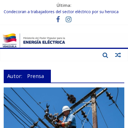
Última:
Condecoran a trabajadores del sector eléctrico por su heroica
labor tras el doble sismo del 24-J
Gobierno Nacional coordina acciones con el sector privado para
fortalecer el SEN ante el «Súper Niño»
Inspeccionan trabajos de rehabilitación en instalaciones del SEN
en Carabobo
Gobierno Nacional activa plan preventivo para fortalecer el SEN
ante el fenómeno de El Niño
Termocarabobo recupera el 50% de su capacidad de generación
para fortalecer el SEN
Autor:
Prensa