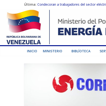
Última:
Condecoran a trabajadores del sector eléctric
Gobierno Nacional coordina acciones con el 
Inspeccionan trabajos de rehabilitación en 
Gobierno Nacional activa plan preventivo pa
Termocarabobo recupera el 50% de su capaci
INICIO
MINISTERIO
BIBLÍOTECA
SER