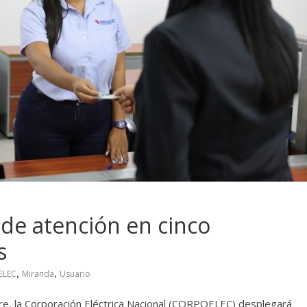
de atención en cinco
s
,
,
ELEC
Miranda
Usuario
, la Corporación Eléctrica Nacional (CORPOELEC) desplegará