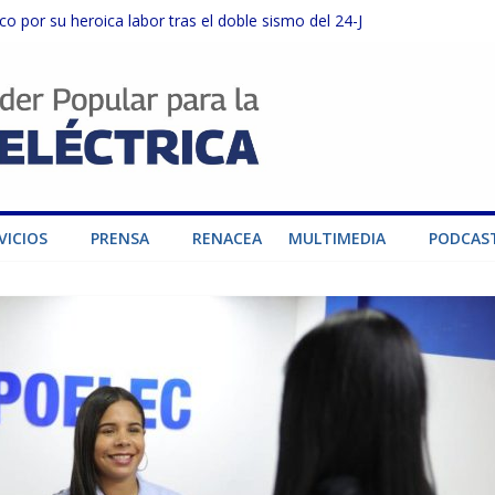
o por su heroica labor tras el doble sismo del 24-J
sector privado para fortalecer el SEN ante el «Súper Niño»
instalaciones del SEN en Carabobo
ra fortalecer el SEN ante el fenómeno de El Niño
dad de generación para fortalecer el SEN
VICIOS
PRENSA
RENACEA
MULTIMEDIA
PODCAS