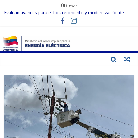
Última:
Evalúan avances para el fortalecimiento y modernización del
SEN
Inspeccionan trabajos de rehabilitación en instalaciones del SEN
en Carabobo
Gobierno Nacional activa plan preventivo para fortalecer el SEN
ante el fenómeno de El Niño
Termocarabobo recupera el 50% de su capacidad de generación
para fortalecer el SEN
Condecoran a trabajadores del sector eléctrico por su heroica
labor tras el doble sismo del 24-J