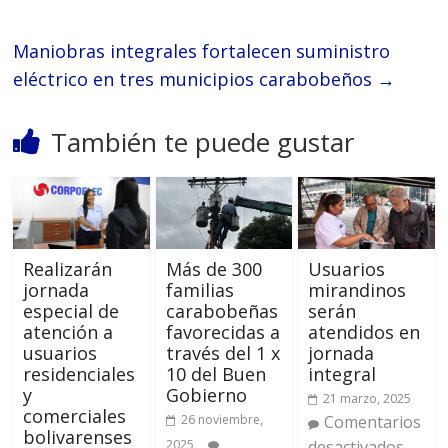
Maniobras integrales fortalecen suministro
eléctrico en tres municipios carabobeños
→
También te puede gustar
Realizarán
Más de 300
Usuarios
jornada
familias
mirandinos
especial de
carabobeñas
serán
atención a
favorecidas a
atendidos en
usuarios
través del 1 x
jornada
residenciales
10 del Buen
integral
y
Gobierno
21 marzo, 2025
comerciales
26 noviembre,
Comentarios
bolivarenses
2025
desactivados