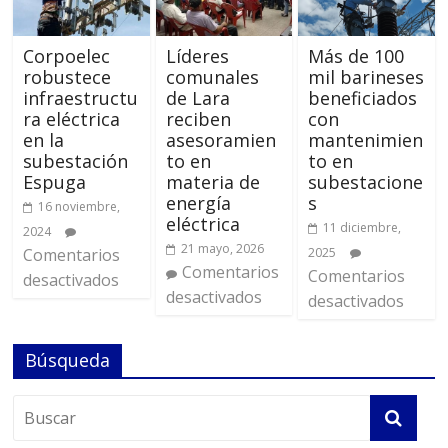
Corpoelec
Líderes
Más de 100
robustece
comunales
mil barineses
infraestructu
de Lara
beneficiados
ra eléctrica
reciben
con
en la
asesoramien
mantenimien
subestación
to en
to en
Espuga
materia de
subestacione
energía
s
16 noviembre,
eléctrica
11 diciembre,
2024
21 mayo, 2026
Comentarios
2025
Comentarios
Comentarios
desactivados
desactivados
desactivados
Búsqueda