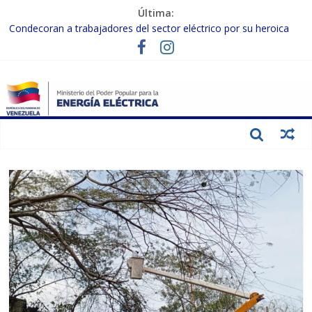
Última:
Condecoran a trabajadores del sector eléctrico por su heroica
labor tras el doble sismo del 24-J
Gobierno Nacional coordina acciones con el sector privado para
fortalecer el SEN ante el «Súper Niño»
Inspeccionan trabajos de rehabilitación en instalaciones del SEN
en Carabobo
Gobierno Nacional activa plan preventivo para fortalecer el SEN
ante el fenómeno de El Niño
Termocarabobo recupera el 50% de su capacidad de generación
para fortalecer el SEN