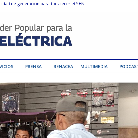
dad de generación para fortalecer el SEN
ructuras eléctricas afectadas por los sismos
sector privado para fortalecer el SEN ante el «Súper Niño»
instalaciones del SEN en Carabobo
ra fortalecer el SEN ante el fenómeno de El Niño
VICIOS
PRENSA
RENACEA
MULTIMEDIA
PODCAS