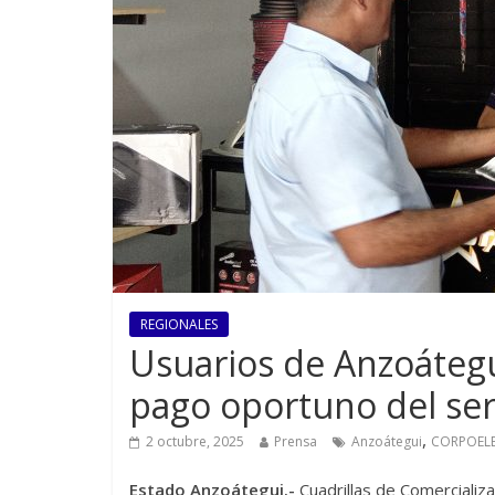
REGIONALES
Usuarios de Anzoátegu
pago oportuno del serv
,
2 octubre, 2025
Prensa
Anzoátegui
CORPOEL
Estado Anzoátegui.-
Cuadrillas de Comercializ