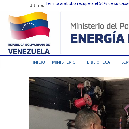
Última:
Termocarabobo recupera el 50% de su capaci
MPPEE avanza en la recuperación de infraest
Gobierno Nacional coordina acciones con el 
Inspeccionan trabajos de rehabilitación en 
Gobierno Nacional activa plan preventivo pa
INICIO
MINISTERIO
BIBLÍOTECA
SER