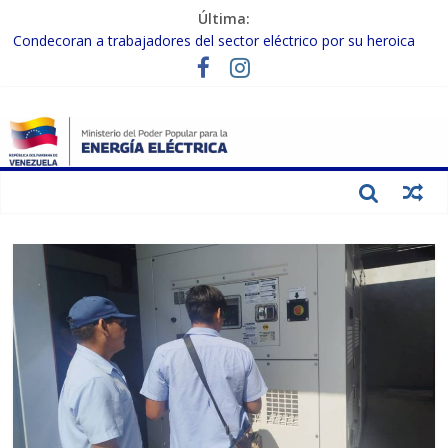
Última:
Condecoran a trabajadores del sector eléctrico por su heroica
labor tras el doble sismo del 24-J
Gobierno Nacional coordina acciones con el sector privado para
fortalecer el SEN ante el «Súper Niño»
Inspeccionan trabajos de rehabilitación en instalaciones del SEN
en Carabobo
Gobierno Nacional activa plan preventivo para fortalecer el SEN
ante el fenómeno de El Niño
Termocarabobo recupera el 50% de su capacidad de generación
para fortalecer el SEN