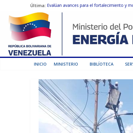
Última:
Evalúan avances para el fortalecimiento y m
Inspeccionan trabajos de rehabilitación en 
Gobierno Nacional activa plan preventivo pa
Termocarabobo recupera el 50% de su capaci
Condecoran a trabajadores del sector eléctric
INICIO
MINISTERIO
BIBLÍOTECA
SER