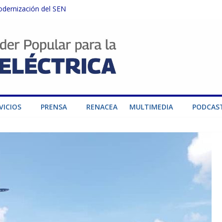
odernización del SEN
instalaciones del SEN en Carabobo
ra fortalecer el SEN ante el fenómeno de El Niño
dad de generación para fortalecer el SEN
o por su heroica labor tras el doble sismo del 24-J
VICIOS
PRENSA
RENACEA
MULTIMEDIA
PODCAS