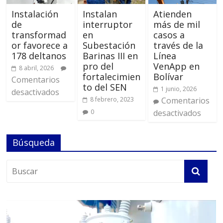
Instalación
Instalan
Atienden
de
interruptor
más de mil
transformad
en
casos a
or favorece a
Subestación
través de la
178 deltanos
Barinas III en
Línea
pro del
VenApp en
8 abril, 2026
fortalecimien
Bolívar
Comentarios
to del SEN
1 junio, 2026
desactivados
8 febrero, 2023
Comentarios
0
desactivados
Búsqueda