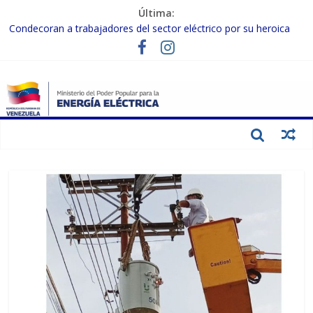
Última:
Condecoran a trabajadores del sector eléctrico por su heroica
labor tras el doble sismo del 24-J
Gobierno Nacional coordina acciones con el sector privado para
fortalecer el SEN ante el «Súper Niño»
Inspeccionan trabajos de rehabilitación en instalaciones del SEN
en Carabobo
Gobierno Nacional activa plan preventivo para fortalecer el SEN
ante el fenómeno de El Niño
Termocarabobo recupera el 50% de su capacidad de generación
para fortalecer el SEN