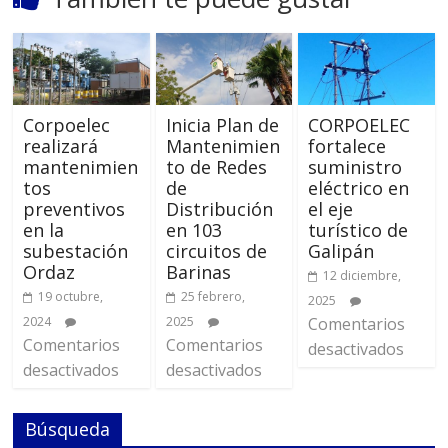
Corpoelec
Inicia Plan de
CORPOELEC
realizará
Mantenimien
fortalece
mantenimien
to de Redes
suministro
tos
de
eléctrico en
preventivos
Distribución
el eje
en la
en 103
turístico de
subestación
circuitos de
Galipán
Ordaz
Barinas
12 diciembre,
19 octubre,
25 febrero,
2025
2024
2025
Comentarios
Comentarios
Comentarios
desactivados
desactivados
desactivados
Búsqueda