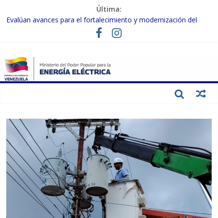
Última:
Evalúan avances para el fortalecimiento y modernización del
SEN
Inspeccionan trabajos de rehabilitación en instalaciones del SEN
en Carabobo
Gobierno Nacional activa plan preventivo para fortalecer el SEN
ante el fenómeno de El Niño
Termocarabobo recupera el 50% de su capacidad de generación
para fortalecer el SEN
Condecoran a trabajadores del sector eléctrico por su heroica
labor tras el doble sismo del 24-J