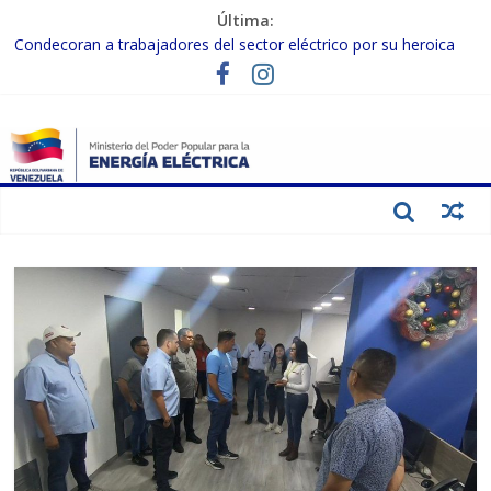
Última:
Condecoran a trabajadores del sector eléctrico por su heroica
labor tras el doble sismo del 24-J
Gobierno Nacional coordina acciones con el sector privado para
fortalecer el SEN ante el «Súper Niño»
Inspeccionan trabajos de rehabilitación en instalaciones del SEN
en Carabobo
Gobierno Nacional activa plan preventivo para fortalecer el SEN
ante el fenómeno de El Niño
Termocarabobo recupera el 50% de su capacidad de generación
para fortalecer el SEN