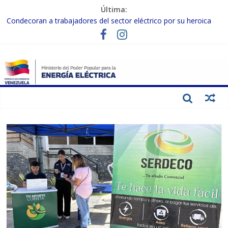
Última:
Condecoran a trabajadores del sector eléctrico por su heroica
labor tras el doble sismo del 24-J
Gobierno Nacional coordina acciones con el sector privado para
fortalecer el SEN ante el «Súper Niño»
Inspeccionan trabajos de rehabilitación en instalaciones del SEN
en Carabobo
Gobierno Nacional activa plan preventivo para fortalecer el SEN
ante el fenómeno de El Niño
Termocarabobo recupera el 50% de su capacidad de generación
para fortalecer el SEN