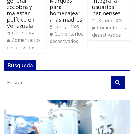
generar
Marqués
Integral a
zozobra y
para
usuarios
malestar
homenajear
barinenses
político en
a las madres
23 enero, 2025
Venezuela
14 mayo, 2025
Comentarios
12 julio, 2024
Comentarios
desactivados
Comentarios
desactivados
desactivados
Búsqueda