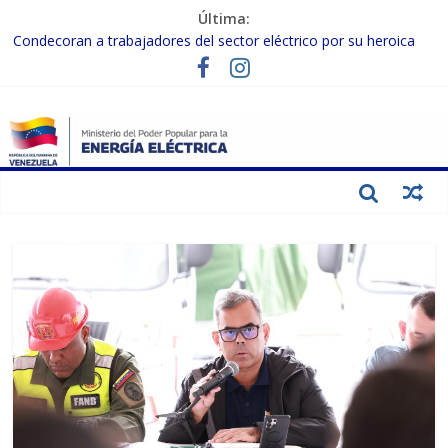
Última:
Condecoran a trabajadores del sector eléctrico por su heroica
labor tras el doble sismo del 24-J
Gobierno Nacional coordina acciones con el sector privado para
fortalecer el SEN ante el «Súper Niño»
Inspeccionan trabajos de rehabilitación en instalaciones del SEN
en Carabobo
Gobierno Nacional activa plan preventivo para fortalecer el SEN
ante el fenómeno de El Niño
Termocarabobo recupera el 50% de su capacidad de generación
para fortalecer el SEN