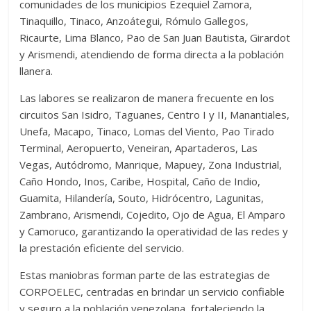
comunidades de los municipios Ezequiel Zamora,
Tinaquillo, Tinaco, Anzoátegui, Rómulo Gallegos,
Ricaurte, Lima Blanco, Pao de San Juan Bautista, Girardot
y Arismendi, atendiendo de forma directa a la población
llanera.
Las labores se realizaron de manera frecuente en los
circuitos San Isidro, Taguanes, Centro I y II, Manantiales,
Unefa, Macapo, Tinaco, Lomas del Viento, Pao Tirado
Terminal, Aeropuerto, Veneiran, Apartaderos, Las
Vegas, Autódromo, Manrique, Mapuey, Zona Industrial,
Caño Hondo, Inos, Caribe, Hospital, Caño de Indio,
Guamita, Hilandería, Souto, Hidrócentro, Lagunitas,
Zambrano, Arismendi, Cojedito, Ojo de Agua, El Amparo
y Camoruco, garantizando la operatividad de las redes y
la prestación eficiente del servicio.
Estas maniobras forman parte de las estrategias de
CORPOELEC, centradas en brindar un servicio confiable
y seguro a la población venezolana, fortaleciendo la