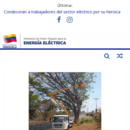
Última:
Condecoran a trabajadores del sector eléctrico por su heroica
labor tras el doble sismo del 24-J
Gobierno Nacional coordina acciones con el sector privado para
fortalecer el SEN ante el «Súper Niño»
Inspeccionan trabajos de rehabilitación en instalaciones del SEN
en Carabobo
Gobierno Nacional activa plan preventivo para fortalecer el SEN
ante el fenómeno de El Niño
Termocarabobo recupera el 50% de su capacidad de generación
para fortalecer el SEN