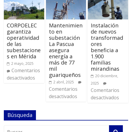
CORPOELEC
Mantenimien
Instalación
garantiza
to en
de nuevos
operatividad
subestación
transformad
de las
La Pascua
ores
subestacione
asegura
beneficia a
s en Mérida
energía a
1.900
más de 77
familias
2 mayo, 2025
mil
mirandinas
Comentarios
guariqueños
20 diciembre,
desactivados
2 abril, 2025
2025
Comentarios
Comentarios
desactivados
desactivados
Búsqueda