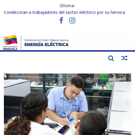
Última:
Condecoran a trabajadores del sector eléctrico por su heroica
labor tras el doble sismo del 24-J
Gobierno Nacional coordina acciones con el sector privado para
fortalecer el SEN ante el «Súper Niño»
Inspeccionan trabajos de rehabilitación en instalaciones del SEN
en Carabobo
Gobierno Nacional activa plan preventivo para fortalecer el SEN
ante el fenómeno de El Niño
Termocarabobo recupera el 50% de su capacidad de generación
para fortalecer el SEN