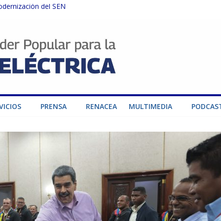
odernización del SEN
instalaciones del SEN en Carabobo
ra fortalecer el SEN ante el fenómeno de El Niño
dad de generación para fortalecer el SEN
o por su heroica labor tras el doble sismo del 24-J
VICIOS
PRENSA
RENACEA
MULTIMEDIA
PODCAS