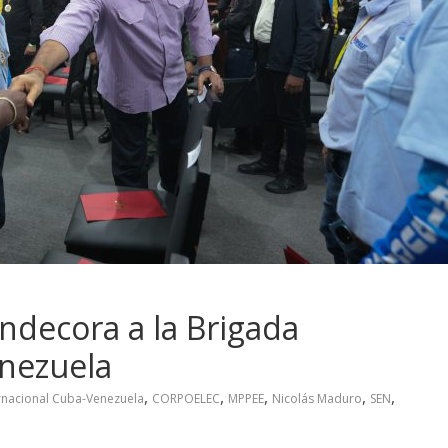
decora a la Brigada
enezuela
,
,
,
,
,
rnacional Cuba-Venezuela
CORPOELEC
MPPEE
Nicolás Maduro
SEN