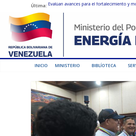
Última:
Evalúan avances para el fortalecimiento y m
Inspeccionan trabajos de rehabilitación en 
Gobierno Nacional activa plan preventivo pa
Termocarabobo recupera el 50% de su capaci
Condecoran a trabajadores del sector eléctric
INICIO
MINISTERIO
BIBLÍOTECA
SER