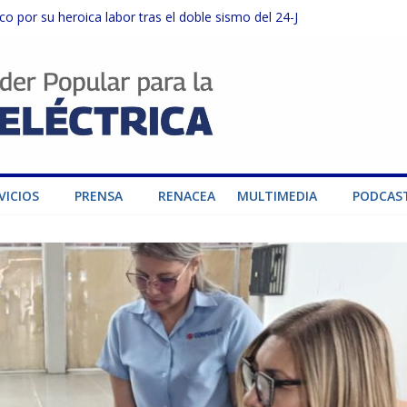
o por su heroica labor tras el doble sismo del 24-J
sector privado para fortalecer el SEN ante el «Súper Niño»
instalaciones del SEN en Carabobo
ra fortalecer el SEN ante el fenómeno de El Niño
dad de generación para fortalecer el SEN
VICIOS
PRENSA
RENACEA
MULTIMEDIA
PODCAS