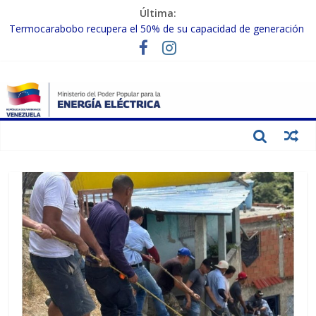
Última:
Termocarabobo recupera el 50% de su capacidad de generación
para fortalecer el SEN
MPPEE avanza en la recuperación de infraestructuras eléctricas
afectadas por los sismos
Gobierno Nacional coordina acciones con el sector privado para
fortalecer el SEN ante el «Súper Niño»
Inspeccionan trabajos de rehabilitación en instalaciones del SEN
en Carabobo
Gobierno Nacional activa plan preventivo para fortalecer el SEN
ante el fenómeno de El Niño