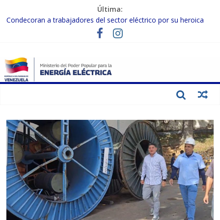
Última:
Condecoran a trabajadores del sector eléctrico por su heroica
labor tras el doble sismo del 24-J
Gobierno Nacional coordina acciones con el sector privado para
fortalecer el SEN ante el «Súper Niño»
Inspeccionan trabajos de rehabilitación en instalaciones del SEN
en Carabobo
Gobierno Nacional activa plan preventivo para fortalecer el SEN
ante el fenómeno de El Niño
Termocarabobo recupera el 50% de su capacidad de generación
para fortalecer el SEN