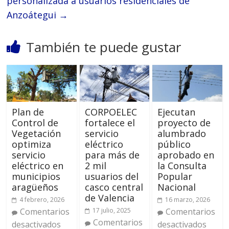
personalizada a usuarios residenciales de
Anzoátegui
→
También te puede gustar
Plan de
CORPOELEC
Ejecutan
Control de
fortalece el
proyecto de
Vegetación
servicio
alumbrado
optimiza
eléctrico
público
servicio
para más de
aprobado en
eléctrico en
2 mil
la Consulta
municipios
usuarios del
Popular
aragüeños
casco central
Nacional
de Valencia
4 febrero, 2026
16 marzo, 2026
Comentarios
17 julio, 2025
Comentarios
Comentarios
desactivados
desactivados