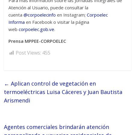
Para más información sobre las Jornadas Integrales de
Atención al Usuario, puede consultar la
cuenta
@corpoelecinfo
en Instagram;
Corpoelec
Informa
en Facebook o visitar la página
web
corpoelec.gob.ve
.
Prensa MPPEE-CORPOELEC
Post Views:
455
←
Aplican control de vegetación en
termoeléctricas Luisa Cáceres y Juan Bautista
Arismendi
Agentes comerciales brindarán atención