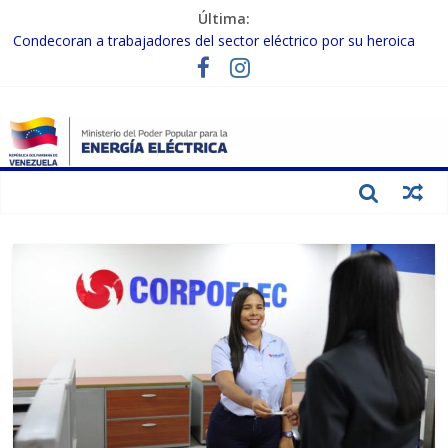
Última:
Condecoran a trabajadores del sector eléctrico por su heroica
labor tras el doble sismo del 24-J
Gobierno Nacional coordina acciones con el sector privado para
fortalecer el SEN ante el «Súper Niño»
Inspeccionan trabajos de rehabilitación en instalaciones del SEN
en Carabobo
Gobierno Nacional activa plan preventivo para fortalecer el SEN
ante el fenómeno de El Niño
Termocarabobo recupera el 50% de su capacidad de generación
para fortalecer el SEN