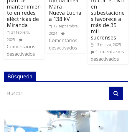
plan de
blinda línea
to correctivo
mantenimien
Mara –
en
to en redes
Nueva Lucha
subestacione
eléctricas de
a 138 kV
s favorece a
Miranda
más de 35
12 septiembre,
mil
21 febrero,
2024
sucrenses
2025
Comentarios
13 marzo, 2025
Comentarios
desactivados
Comentarios
desactivados
desactivados
Búsqueda