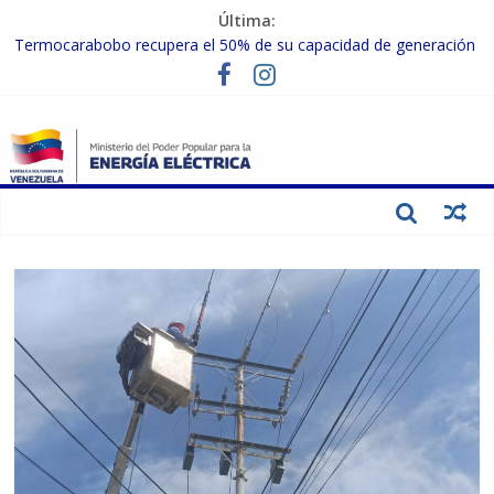
Última:
Termocarabobo recupera el 50% de su capacidad de generación
para fortalecer el SEN
MPPEE avanza en la recuperación de infraestructuras eléctricas
afectadas por los sismos
Gobierno Nacional coordina acciones con el sector privado para
fortalecer el SEN ante el «Súper Niño»
Inspeccionan trabajos de rehabilitación en instalaciones del SEN
en Carabobo
Gobierno Nacional activa plan preventivo para fortalecer el SEN
ante el fenómeno de El Niño