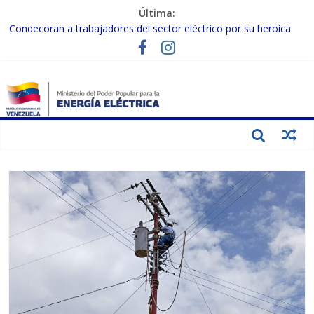
Última:
Condecoran a trabajadores del sector eléctrico por su heroica
labor tras el doble sismo del 24-J
Gobierno Nacional coordina acciones con el sector privado para
fortalecer el SEN ante el «Súper Niño»
Inspeccionan trabajos de rehabilitación en instalaciones del SEN
en Carabobo
Gobierno Nacional activa plan preventivo para fortalecer el SEN
ante el fenómeno de El Niño
Termocarabobo recupera el 50% de su capacidad de generación
para fortalecer el SEN