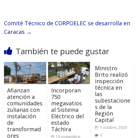
Comité Técnico de CORPOELEC se desarrolla en
Caracas
→
También te puede gustar
Ministro
Brito realizó
inspección
técnica en
Afianzan
Incorporan
las
atención a
750
subestacione
comunidades
megavatios
s de la
zulianas con
al Sistema
Región
instalación
Eléctrico del
Capital
de
estado
7 octubre, 2020
transformad
Táchira
ores
0
10 noviembre,