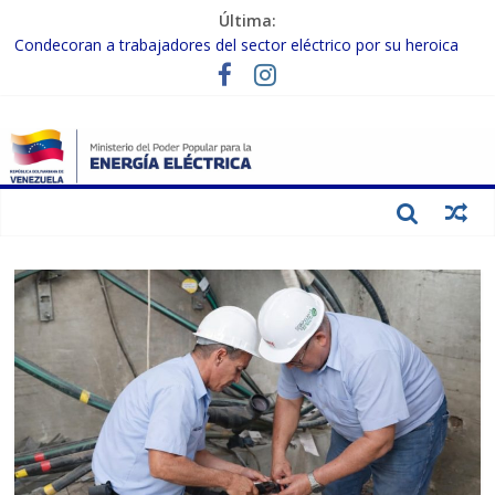
Última:
Condecoran a trabajadores del sector eléctrico por su heroica
labor tras el doble sismo del 24-J
Gobierno Nacional coordina acciones con el sector privado para
fortalecer el SEN ante el «Súper Niño»
Inspeccionan trabajos de rehabilitación en instalaciones del SEN
en Carabobo
Gobierno Nacional activa plan preventivo para fortalecer el SEN
ante el fenómeno de El Niño
Termocarabobo recupera el 50% de su capacidad de generación
para fortalecer el SEN