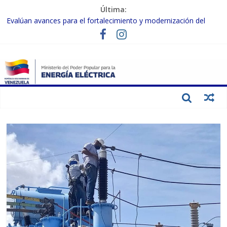
Última:
Evalúan avances para el fortalecimiento y modernización del
SEN
Inspeccionan trabajos de rehabilitación en instalaciones del SEN
en Carabobo
Gobierno Nacional activa plan preventivo para fortalecer el SEN
ante el fenómeno de El Niño
Termocarabobo recupera el 50% de su capacidad de generación
para fortalecer el SEN
Condecoran a trabajadores del sector eléctrico por su heroica
labor tras el doble sismo del 24-J