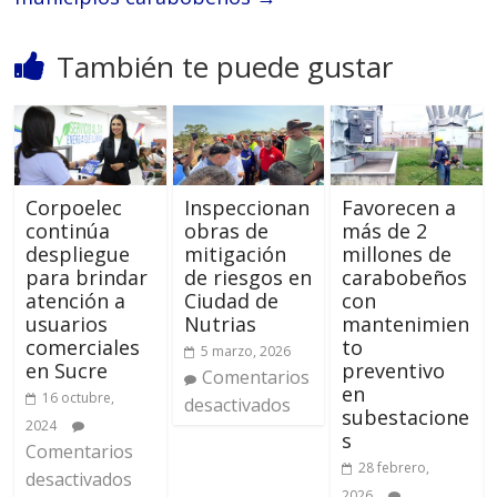
También te puede gustar
Corpoelec
Inspeccionan
Favorecen a
continúa
obras de
más de 2
despliegue
mitigación
millones de
para brindar
de riesgos en
carabobeños
atención a
Ciudad de
con
usuarios
Nutrias
mantenimien
comerciales
to
5 marzo, 2026
en Sucre
preventivo
Comentarios
en
16 octubre,
desactivados
subestacione
2024
s
Comentarios
28 febrero,
desactivados
2026