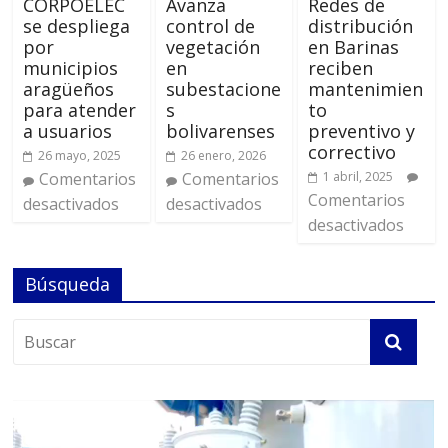
CORPOELEC
Avanza
Redes de
se despliega
control de
distribución
por
vegetación
en Barinas
municipios
en
reciben
aragüeños
subestacione
mantenimien
para atender
s
to
a usuarios
bolivarenses
preventivo y
correctivo
26 mayo, 2025
26 enero, 2026
Comentarios
Comentarios
1 abril, 2025
Comentarios
desactivados
desactivados
desactivados
Búsqueda