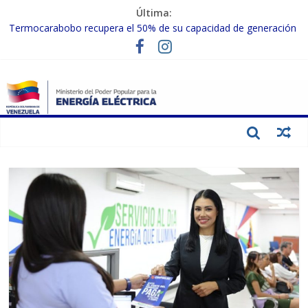
Última:
Termocarabobo recupera el 50% de su capacidad de generación
para fortalecer el SEN
MPPEE avanza en la recuperación de infraestructuras eléctricas
afectadas por los sismos
Gobierno Nacional coordina acciones con el sector privado para
fortalecer el SEN ante el «Súper Niño»
Inspeccionan trabajos de rehabilitación en instalaciones del SEN
en Carabobo
Gobierno Nacional activa plan preventivo para fortalecer el SEN
ante el fenómeno de El Niño