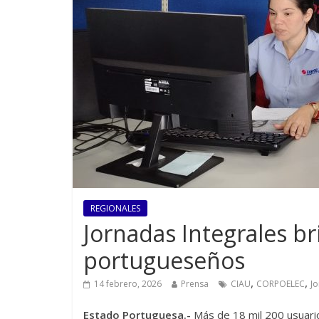
REGIONALES
Jornadas Integrales br
portugueseños
,
,
14 febrero, 2026
Prensa
CIAU
CORPOELEC
Jo
Estado Portuguesa.-
Más de 18 mil 200 usuario