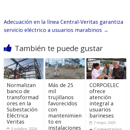
Adecuación en la línea Central-Veritas garantiza
servicio eléctrico a usuarios marabinos
→
También te puede gustar
Normalizan
Más de 25
CORPOELEC
banco de
mil
ofrece
transformad
trujillanos
atención
ores en la
favorecidos
integral a
Subestación
con
usuarios
Eléctrica
mantenimien
barineses
Veritas
to en
7 mayo, 2025
instalaciones
3 octubre, 2024
Comentarios