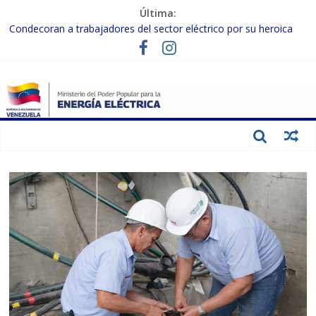
Última:
Condecoran a trabajadores del sector eléctrico por su heroica
labor tras el doble sismo del 24-J
Gobierno Nacional coordina acciones con el sector privado para
fortalecer el SEN ante el «Súper Niño»
Inspeccionan trabajos de rehabilitación en instalaciones del SEN
en Carabobo
Gobierno Nacional activa plan preventivo para fortalecer el SEN
ante el fenómeno de El Niño
Termocarabobo recupera el 50% de su capacidad de generación
para fortalecer el SEN