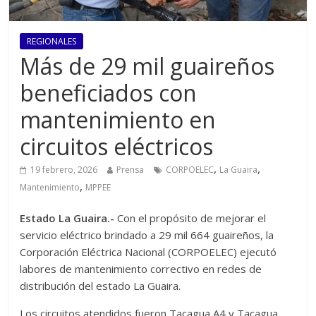
REGIONALES
Más de 29 mil guaireños
beneficiados con
mantenimiento en
circuitos eléctricos
,
,
19 febrero, 2026
Prensa
CORPOELEC
La Guaira
,
Mantenimiento
MPPEE
Estado La Guaira.-
Con el propósito de mejorar el
servicio eléctrico brindado a 29 mil 664 guaireños, la
Corporación Eléctrica Nacional (CORPOELEC) ejecutó
labores de mantenimiento correctivo en redes de
distribución del estado La Guaira.
Los circuitos atendidos fueron Tacagua A4 y Tacagua