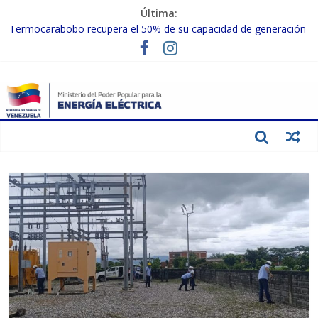
Última:
Termocarabobo recupera el 50% de su capacidad de generación
para fortalecer el SEN
MPPEE avanza en la recuperación de infraestructuras eléctricas
afectadas por los sismos
Gobierno Nacional coordina acciones con el sector privado para
fortalecer el SEN ante el «Súper Niño»
Inspeccionan trabajos de rehabilitación en instalaciones del SEN
en Carabobo
Gobierno Nacional activa plan preventivo para fortalecer el SEN
ante el fenómeno de El Niño