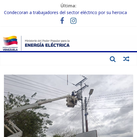
Última:
Condecoran a trabajadores del sector eléctrico por su heroica
labor tras el doble sismo del 24-J
Evalúan avances para el fortalecimiento y modernización del
SEN
Inspeccionan trabajos de rehabilitación en instalaciones del SEN
en Carabobo
Gobierno Nacional activa plan preventivo para fortalecer el SEN
ante el fenómeno de El Niño
Termocarabobo recupera el 50% de su capacidad de generación
para fortalecer el SEN