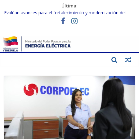
Última:
Evalúan avances para el fortalecimiento y modernización del
SEN
Inspeccionan trabajos de rehabilitación en instalaciones del SEN
en Carabobo
Gobierno Nacional activa plan preventivo para fortalecer el SEN
ante el fenómeno de El Niño
Termocarabobo recupera el 50% de su capacidad de generación
para fortalecer el SEN
Condecoran a trabajadores del sector eléctrico por su heroica
labor tras el doble sismo del 24-J