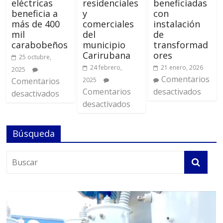
eléctricas
residenciales
beneficiadas
beneficia a
y
con
más de 400
comerciales
instalación
mil
del
de
carabobeños
municipio
transformad
Carirubana
ores
25 octubre,
24 febrero,
21 enero, 2026
2025
Comentarios
Comentarios
2025
Comentarios
desactivados
desactivados
desactivados
Búsqueda