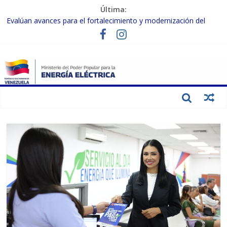
Última:
Evalúan avances para el fortalecimiento y modernización del
SEN
Inspeccionan trabajos de rehabilitación en instalaciones del SEN
en Carabobo
Gobierno Nacional activa plan preventivo para fortalecer el SEN
ante el fenómeno de El Niño
Termocarabobo recupera el 50% de su capacidad de generación
para fortalecer el SEN
Condecoran a trabajadores del sector eléctrico por su heroica
labor tras el doble sismo del 24-J