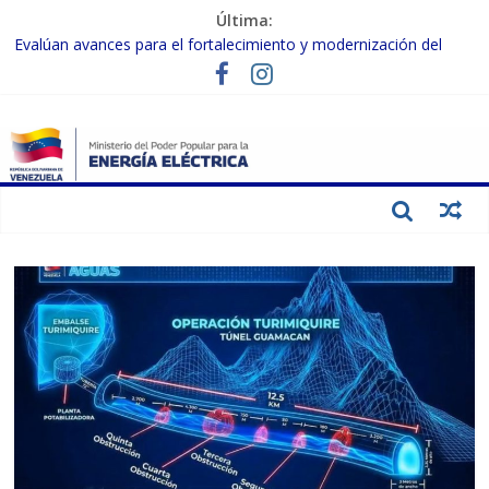
Última:
Evalúan avances para el fortalecimiento y modernización del
SEN
Inspeccionan trabajos de rehabilitación en instalaciones del SEN
en Carabobo
Gobierno Nacional activa plan preventivo para fortalecer el SEN
ante el fenómeno de El Niño
Termocarabobo recupera el 50% de su capacidad de generación
para fortalecer el SEN
Condecoran a trabajadores del sector eléctrico por su heroica
labor tras el doble sismo del 24-J