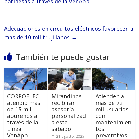
barinesas a través de la VenApp
Adecuaciones en circuitos eléctricos favorecen a
más de 10 mil trujillanos
→
También te puede gustar
CORPOELEC
Mirandinos
Atienden a
atendió más
recibirán
más de 72
de 15 mil
asesoría
mil usuarios
apureños a
personalizad
con
través de la
a este
mantenimien
Línea
sábado
tos
VenApp
preventivos
21 agosto, 2025