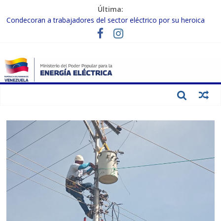
Última:
Condecoran a trabajadores del sector eléctrico por su heroica
labor tras el doble sismo del 24-J
Gobierno Nacional coordina acciones con el sector privado para
fortalecer el SEN ante el «Súper Niño»
Inspeccionan trabajos de rehabilitación en instalaciones del SEN
en Carabobo
Gobierno Nacional activa plan preventivo para fortalecer el SEN
ante el fenómeno de El Niño
Termocarabobo recupera el 50% de su capacidad de generación
para fortalecer el SEN