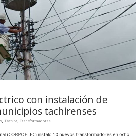
ctrico con instalación de
unicipios tachirenses
,
,
no
Táchira
Transformadores
ional (CORPOELEC) instaló 10 nuevos transformadores en ocho