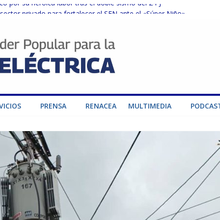
o por su heroica labor tras el doble sismo del 24-J
sector privado para fortalecer el SEN ante el «Súper Niño»
instalaciones del SEN en Carabobo
ra fortalecer el SEN ante el fenómeno de El Niño
dad de generación para fortalecer el SEN
VICIOS
PRENSA
RENACEA
MULTIMEDIA
PODCAS