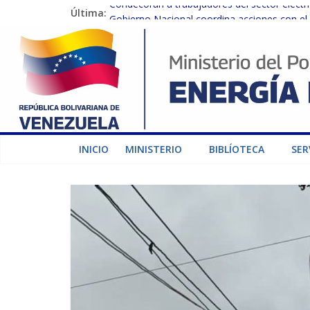
Condecoran a trabajadores del sector eléctric
Última:
Gobierno Nacional coordina acciones con el 
Inspeccionan trabajos de rehabilitación en 
Gobierno Nacional activa plan preventivo pa
Termocarabobo recupera el 50% de su capaci
INICIO
MINISTERIO
BIBLÍOTECA
SER