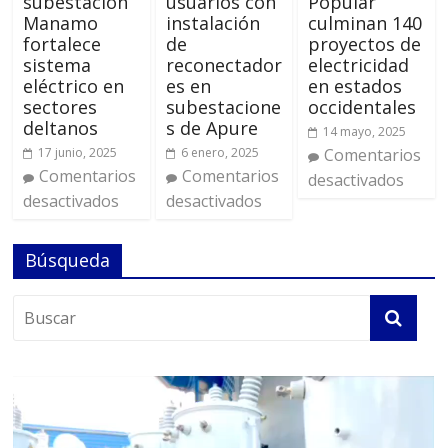
subestación
usuarios con
Popular
Manamo
instalación
culminan 140
fortalece
de
proyectos de
sistema
reconectador
electricidad
eléctrico en
es en
en estados
sectores
subestacione
occidentales
deltanos
s de Apure
14 mayo, 2025
17 junio, 2025
6 enero, 2025
Comentarios
Comentarios
Comentarios
desactivados
desactivados
desactivados
Búsqueda