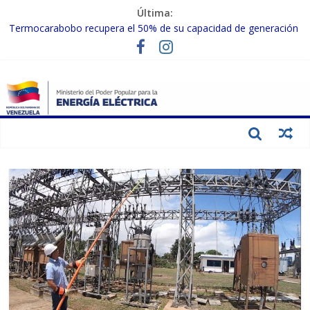
Última:
Termocarabobo recupera el 50% de su capacidad de generación
para fortalecer el SEN
MPPEE avanza en la recuperación de infraestructuras eléctricas
afectadas por los sismos
Gobierno Nacional coordina acciones con el sector privado para
fortalecer el SEN ante el «Súper Niño»
Inspeccionan trabajos de rehabilitación en instalaciones del SEN
en Carabobo
Gobierno Nacional activa plan preventivo para fortalecer el SEN
ante el fenómeno de El Niño