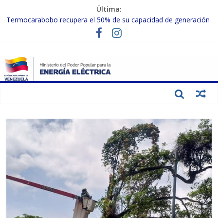
Última:
Termocarabobo recupera el 50% de su capacidad de generación
para fortalecer el SEN
MPPEE avanza en la recuperación de infraestructuras eléctricas
afectadas por los sismos
Gobierno Nacional coordina acciones con el sector privado para
fortalecer el SEN ante el «Súper Niño»
Inspeccionan trabajos de rehabilitación en instalaciones del SEN
en Carabobo
Gobierno Nacional activa plan preventivo para fortalecer el SEN
ante el fenómeno de El Niño